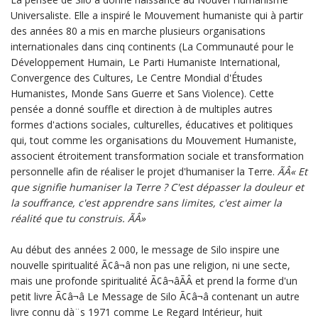
Universaliste. Elle a inspiré le Mouvement humaniste qui à partir
des années 80 a mis en marche plusieurs organisations
internationales dans cinq continents (La Communauté pour le
Développement Humain, Le Parti Humaniste International,
Convergence des Cultures, Le Centre Mondial d'Études
Humanistes, Monde Sans Guerre et Sans Violence). Cette
pensée a donné souffle et direction à de multiples autres
formes d'actions sociales, culturelles, éducatives et politiques
qui, tout comme les organisations du Mouvement Humaniste,
associent étroitement transformation sociale et transformation
personnelle afin de réaliser le projet d'humaniser la Terre.
ÃÂ« Et
que signifie humaniser la Terre ? C'est dépasser la douleur et
la souffrance, c'est apprendre sans limites, c'est aimer la
réalité que tu construis. ÃÂ»
Au début des années 2 000, le message de Silo inspire une
nouvelle spiritualité Ã¢â¬â non pas une religion, ni une secte,
mais une profonde spiritualité Ã¢â¬âÃÂ et prend la forme d'un
petit livre Ã¢â¬â Le Message de Silo Ã¢â¬â contenant un autre
livre connu dà¨s 1971 comme Le Regard Intérieur, huit