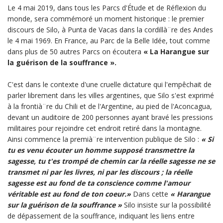
Le 4 mai 2019, dans tous les Parcs d'Étude et de Réflexion du
monde, sera commémoré un moment historique : le premier
discours de Silo, à Punta de Vacas dans la cordillà¨re des Andes
le 4 mai 1969. En France, au Parc de la Belle Idée, tout comme
dans plus de 50 autres Parcs on écoutera
« La Harangue sur
la guérison de la souffrance ».
C'est dans le contexte d'une cruelle dictature qui l'empêchait de
parler librement dans les villes argentines, que Silo s'est exprimé
à la frontià¨re du Chili et de l'Argentine, au pied de l'Aconcagua,
devant un auditoire de 200 personnes ayant bravé les pressions
militaires pour rejoindre cet endroit retiré dans la montagne.
Ainsi commence la premià¨re intervention publique de Silo :
« Si
tu es venu écouter un homme supposé transmettre la
sagesse, tu t'es trompé de chemin car la réelle sagesse ne se
transmet ni par les livres, ni par les discours ; la réelle
sagesse est au fond de ta conscience comme l'amour
véritable est au fond de ton coeur.»
Dans cette
« Harangue
sur la guérison de la souffrance »
Silo insiste sur la possibilité
de dépassement de la souffrance, indiquant les liens entre